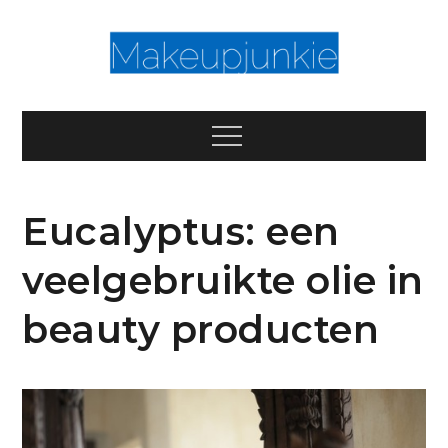
Skip
to
content
Makeupjun
Iedereen is beauty-ful!
Menu
Eucalyptus: een
veelgebruikte olie in
beauty producten