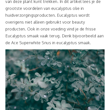
van deze plant kunt trekken. In dit artikel lees je de
grootste voordelen van eucalyptus olie in
huidverzorgingsproducten.
Eucalyptus
wordt
overigens niet alleen gebruikt voor beauty
producten. Ook in onze voeding vind je de frisse
Eucalyptus smaak vaak terug. Denk bijvoorbeeld aan
de
Ace Superwhite Snus
in eucalyptus smaak.